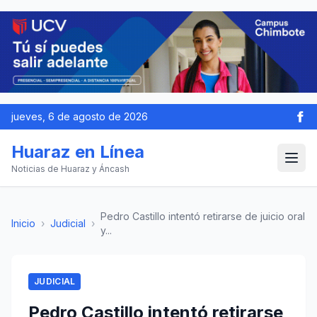
jueves, 6 de agosto de 2026
Huaraz en Línea
Noticias de Huaraz y Áncash
Pedro Castillo intentó retirarse de juicio oral
Inicio
›
Judicial
›
y...
JUDICIAL
Pedro Castillo intentó retirarse