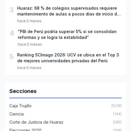
3
Huaraz: 68 % de colegios supervisados requiere
mantenimiento de aulas a pocos días de inicio del
año escolar 2026
hace 5 meses
4
“PBI de Perú podría superar 5% si se consolidan
reformas y se logra la estabilidad”
hace 5 meses
5
Ranking SCImago 2026: UCV se ubica en el Top 3
de mejores universidades privadas del Perú
hace 5 meses
Secciones
Caja Trujillo
(5218)
Ciencia
(144)
Corte de Justicia de Huaraz
(285)
Elecciones 2020
(168)