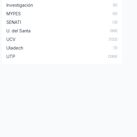
Investigación
(5)
MYPES
(0)
SENATI
(3)
U. del Santa
(66)
UCV
(132)
Uladech
(1)
UTP
(289)