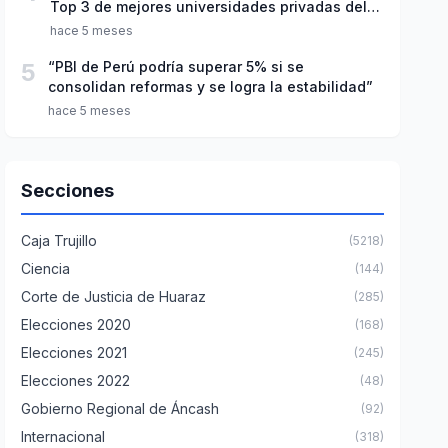
Top 3 de mejores universidades privadas del
Perú
hace 5 meses
5
“PBI de Perú podría superar 5% si se
consolidan reformas y se logra la estabilidad”
hace 5 meses
Secciones
Caja Trujillo
(5218)
Ciencia
(144)
Corte de Justicia de Huaraz
(285)
Elecciones 2020
(168)
Elecciones 2021
(245)
Elecciones 2022
(48)
Gobierno Regional de Áncash
(92)
Internacional
(318)