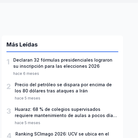
Más Leídas
1
Declaran 32 fórmulas presidenciales lograron
su inscripción para las elecciones 2026
hace 6 meses
2
Precio del petróleo se dispara por encima de
los 80 dólares tras ataques a Irán
hace 5 meses
3
Huaraz: 68 % de colegios supervisados
requiere mantenimiento de aulas a pocos días
de inicio del año escolar 2026
hace 5 meses
4
Ranking SCImago 2026: UCV se ubica en el