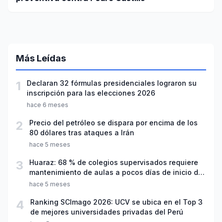
Más Leídas
1
Declaran 32 fórmulas presidenciales lograron su
inscripción para las elecciones 2026
hace 6 meses
2
Precio del petróleo se dispara por encima de los
80 dólares tras ataques a Irán
hace 5 meses
3
Huaraz: 68 % de colegios supervisados requiere
mantenimiento de aulas a pocos días de inicio del
año escolar 2026
hace 5 meses
4
Ranking SCImago 2026: UCV se ubica en el Top 3
de mejores universidades privadas del Perú