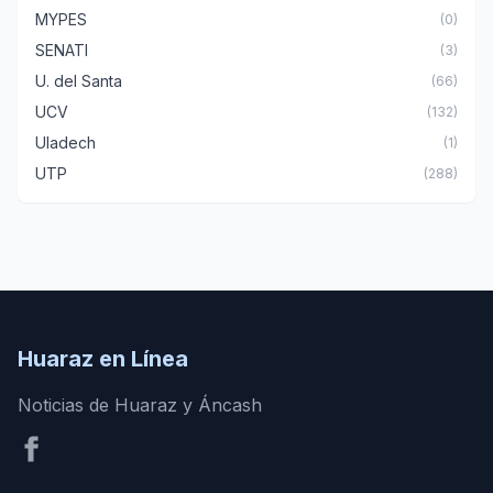
MYPES
(0)
SENATI
(3)
U. del Santa
(66)
UCV
(132)
Uladech
(1)
UTP
(288)
Huaraz en Línea
Noticias de Huaraz y Áncash