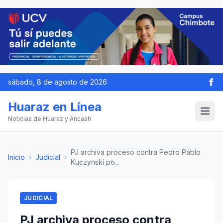
sábado, 8 de agosto de 2026
Huaraz en Línea
Noticias de Huaraz y Áncash
PJ archiva proceso contra Pedro Pablo
Inicio
›
Judicial
›
Kuczynski po...
JUDICIAL
PJ archiva proceso contra