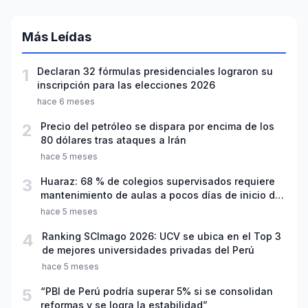
Más Leídas
1
Declaran 32 fórmulas presidenciales lograron su
inscripción para las elecciones 2026
hace 6 meses
2
Precio del petróleo se dispara por encima de los
80 dólares tras ataques a Irán
hace 5 meses
3
Huaraz: 68 % de colegios supervisados requiere
mantenimiento de aulas a pocos días de inicio del
año escolar 2026
hace 5 meses
4
Ranking SCImago 2026: UCV se ubica en el Top 3
de mejores universidades privadas del Perú
hace 5 meses
5
“PBI de Perú podría superar 5% si se consolidan
reformas y se logra la estabilidad”