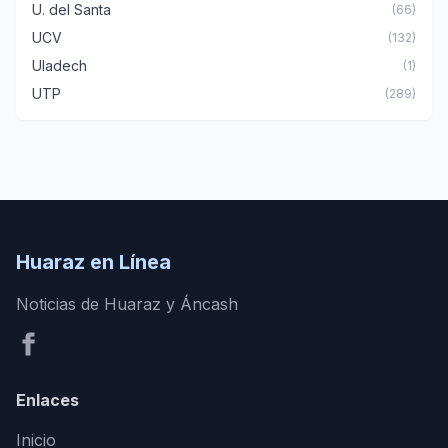
U. del Santa
(66)
UCV
(132)
Uladech
(1)
UTP
(289)
Huaraz en Línea
Noticias de Huaraz y Áncash
Enlaces
Inicio