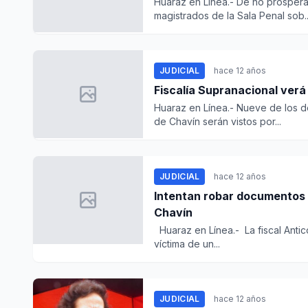
Huaraz en Línea.- De no prosperar
magistrados de la Sala Penal sob..
JUDICIAL
hace 12 años
Fiscalía Supranacional ver
Huaraz en Línea.- Nueve de los do
de Chavín serán vistos por...
JUDICIAL
hace 12 años
Intentan robar documentos a
Chavín
Huaraz en Línea.- La fiscal Antico
víctima de un...
JUDICIAL
hace 12 años