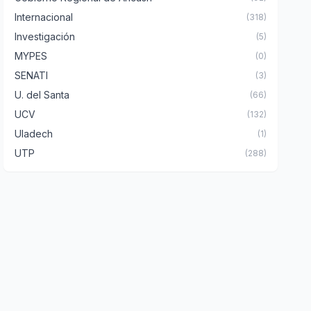
Internacional
(318)
Investigación
(5)
MYPES
(0)
SENATI
(3)
U. del Santa
(66)
UCV
(132)
Uladech
(1)
UTP
(288)