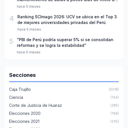
año escolar 2026
hace 5 meses
4
Ranking SCImago 2026: UCV se ubica en el Top 3
de mejores universidades privadas del Perú
hace 5 meses
5
“PBI de Perú podría superar 5% si se consolidan
reformas y se logra la estabilidad”
hace 5 meses
Secciones
Caja Trujillo
(5218)
Ciencia
(144)
Corte de Justicia de Huaraz
(285)
Elecciones 2020
(168)
Elecciones 2021
(245)