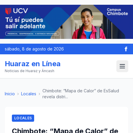
sábado, 8 de agosto de 2026
Huaraz en Línea
Noticias de Huaraz y Áncash
Chimbote: “Mapa de Calor” de EsSalud
Inicio
›
Locales
›
revela distri...
LOCALES
Chimbote: “Mapa de Calor” de