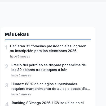
Más Leídas
1
Declaran 32 fórmulas presidenciales lograron
su inscripción para las elecciones 2026
hace 6 meses
2
Precio del petróleo se dispara por encima de
los 80 dólares tras ataques a Irán
hace 5 meses
3
Huaraz: 68 % de colegios supervisados
requiere mantenimiento de aulas a pocos días
de inicio del año escolar 2026
hace 5 meses
4
Ranking SCImago 2026: UCV se ubica en el