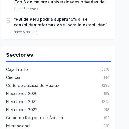
Top 3 de mejores universidades privadas del
Perú
hace 5 meses
5
“PBI de Perú podría superar 5% si se
consolidan reformas y se logra la estabilidad”
hace 5 meses
Secciones
Caja Trujillo
(5218)
Ciencia
(144)
Corte de Justicia de Huaraz
(285)
Elecciones 2020
(168)
Elecciones 2021
(245)
Elecciones 2022
(48)
Gobierno Regional de Áncash
(92)
Internacional
(318)