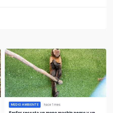
MEDIO AMBIENTE
hace 1 mes
Serfor rescata un mono machín negro y un