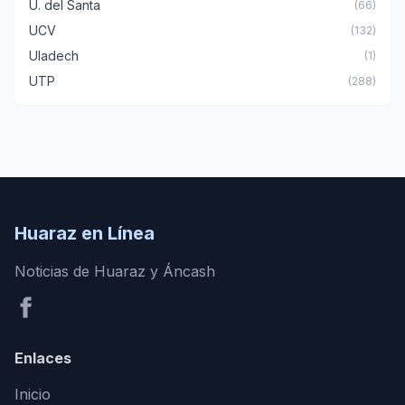
U. del Santa
(66)
UCV
(132)
Uladech
(1)
UTP
(288)
Huaraz en Línea
Noticias de Huaraz y Áncash
Enlaces
Inicio