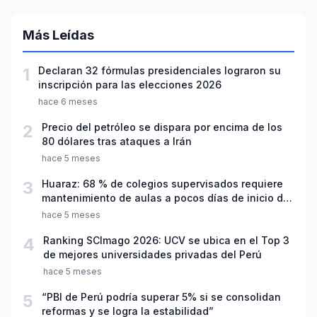
Más Leídas
1
Declaran 32 fórmulas presidenciales lograron su
inscripción para las elecciones 2026
hace 6 meses
2
Precio del petróleo se dispara por encima de los
80 dólares tras ataques a Irán
hace 5 meses
3
Huaraz: 68 % de colegios supervisados requiere
mantenimiento de aulas a pocos días de inicio del
año escolar 2026
hace 5 meses
4
Ranking SCImago 2026: UCV se ubica en el Top 3
de mejores universidades privadas del Perú
hace 5 meses
5
“PBI de Perú podría superar 5% si se consolidan
reformas y se logra la estabilidad”