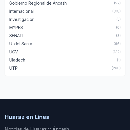
Gobierno Regional de Áncash
(92)
Internacional
(318)
Investigación
(5)
MYPES
(0)
SENATI
(3)
U. del Santa
(66)
UCV
(132)
Uladech
(1)
UTP
(288)
Huaraz en Línea
Noticias de Huaraz y Áncash