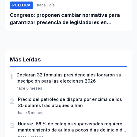
POLÍTICA
hace 1 día
Congreso: proponen cambiar normativa para
garantizar presencia de legisladores en
sesiones parlamentarias
Más Leídas
1
Declaran 32 fórmulas presidenciales lograron su
inscripción para las elecciones 2026
hace 6 meses
2
Precio del petróleo se dispara por encima de los
80 dólares tras ataques a Irán
hace 5 meses
3
Huaraz: 68 % de colegios supervisados requiere
mantenimiento de aulas a pocos días de inicio del
año escolar 2026