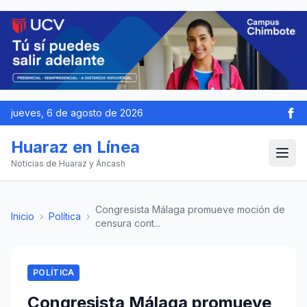
jueves, 6 de agosto de 2026
Huaraz en Línea
Noticias de Huaraz y Áncash
Congresista Málaga promueve moción de
Inicio
›
Política
›
censura cont...
POLÍTICA
Congresista Málaga promueve