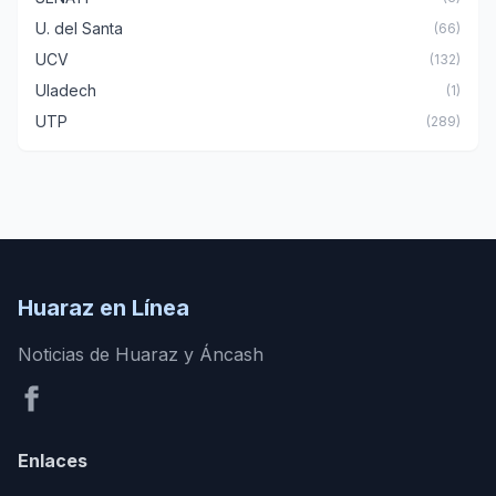
U. del Santa
(66)
UCV
(132)
Uladech
(1)
UTP
(289)
Huaraz en Línea
Noticias de Huaraz y Áncash
Enlaces