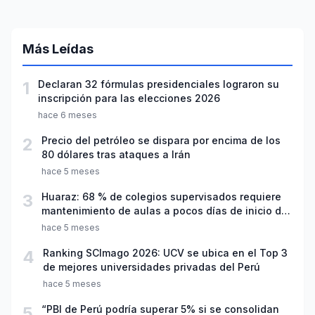
Más Leídas
1
Declaran 32 fórmulas presidenciales lograron su
inscripción para las elecciones 2026
hace 6 meses
2
Precio del petróleo se dispara por encima de los
80 dólares tras ataques a Irán
hace 5 meses
3
Huaraz: 68 % de colegios supervisados requiere
mantenimiento de aulas a pocos días de inicio del
año escolar 2026
hace 5 meses
4
Ranking SCImago 2026: UCV se ubica en el Top 3
de mejores universidades privadas del Perú
hace 5 meses
5
“PBI de Perú podría superar 5% si se consolidan