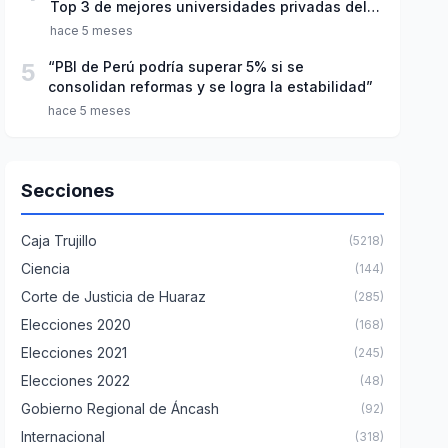
Top 3 de mejores universidades privadas del
Perú
hace 5 meses
5
“PBI de Perú podría superar 5% si se
consolidan reformas y se logra la estabilidad”
hace 5 meses
Secciones
Caja Trujillo
(5218)
Ciencia
(144)
Corte de Justicia de Huaraz
(285)
Elecciones 2020
(168)
Elecciones 2021
(245)
Elecciones 2022
(48)
Gobierno Regional de Áncash
(92)
Internacional
(318)