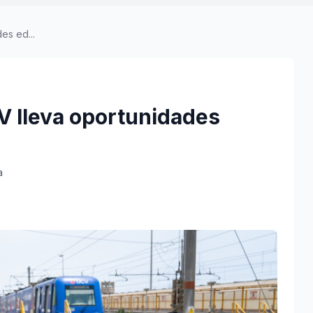
es ed...
CV lleva oportunidades
a