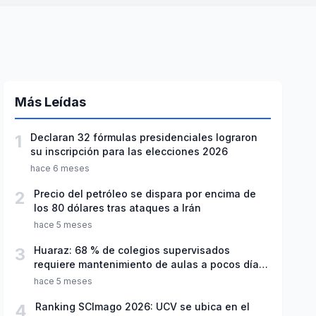
Más Leídas
1
Declaran 32 fórmulas presidenciales lograron
su inscripción para las elecciones 2026
hace 6 meses
2
Precio del petróleo se dispara por encima de
los 80 dólares tras ataques a Irán
hace 5 meses
3
Huaraz: 68 % de colegios supervisados
requiere mantenimiento de aulas a pocos días
de inicio del año escolar 2026
hace 5 meses
4
Ranking SCImago 2026: UCV se ubica en el