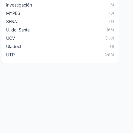
Investigación
(5)
MYPES
(0)
SENATI
(3)
U. del Santa
(66)
UCV
(132)
Uladech
(1)
UTP
(288)