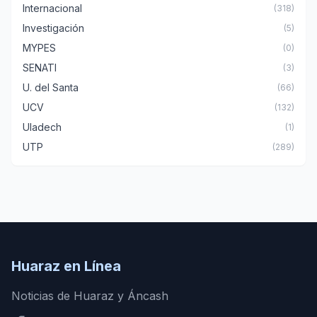
Internacional
(318)
Investigación
(5)
MYPES
(0)
SENATI
(3)
U. del Santa
(66)
UCV
(132)
Uladech
(1)
UTP
(289)
Huaraz en Línea
Noticias de Huaraz y Áncash