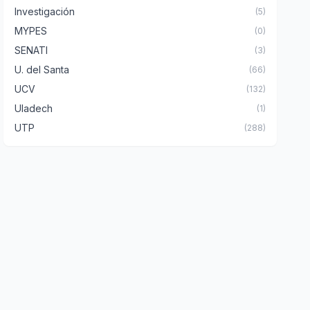
Investigación
(5)
MYPES
(0)
SENATI
(3)
U. del Santa
(66)
UCV
(132)
Uladech
(1)
UTP
(288)