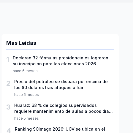
Más Leídas
1
Declaran 32 fórmulas presidenciales lograron
su inscripción para las elecciones 2026
hace 6 meses
2
Precio del petróleo se dispara por encima de
los 80 dólares tras ataques a Irán
hace 5 meses
3
Huaraz: 68 % de colegios supervisados
requiere mantenimiento de aulas a pocos días
de inicio del año escolar 2026
hace 5 meses
4
Ranking SCImago 2026: UCV se ubica en el