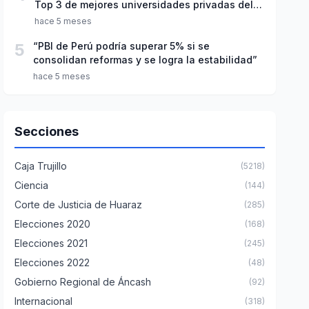
Top 3 de mejores universidades privadas del
Perú
hace 5 meses
5
“PBI de Perú podría superar 5% si se
consolidan reformas y se logra la estabilidad”
hace 5 meses
Secciones
Caja Trujillo
(5218)
Ciencia
(144)
Corte de Justicia de Huaraz
(285)
Elecciones 2020
(168)
Elecciones 2021
(245)
Elecciones 2022
(48)
Gobierno Regional de Áncash
(92)
Internacional
(318)