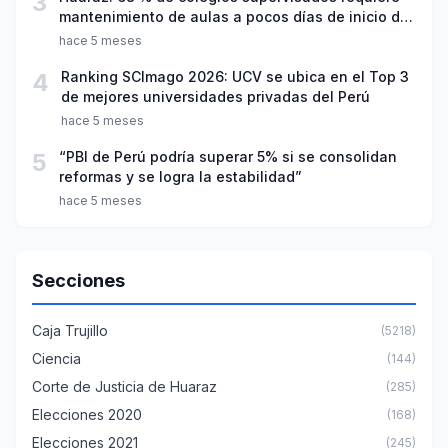
3
mantenimiento de aulas a pocos días de inicio del
año escolar 2026
hace 5 meses
4
Ranking SCImago 2026: UCV se ubica en el Top 3
de mejores universidades privadas del Perú
hace 5 meses
5
“PBI de Perú podría superar 5% si se consolidan
reformas y se logra la estabilidad”
hace 5 meses
Secciones
Caja Trujillo
(5218)
Ciencia
(144)
Corte de Justicia de Huaraz
(285)
Elecciones 2020
(168)
Elecciones 2021
(245)