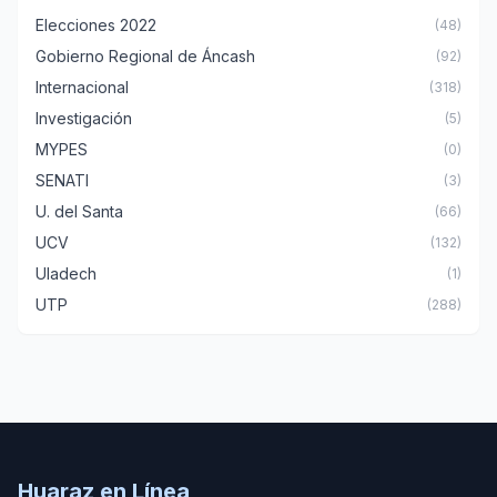
Elecciones 2022
(48)
Gobierno Regional de Áncash
(92)
Internacional
(318)
Investigación
(5)
MYPES
(0)
SENATI
(3)
U. del Santa
(66)
UCV
(132)
Uladech
(1)
UTP
(288)
Huaraz en Línea