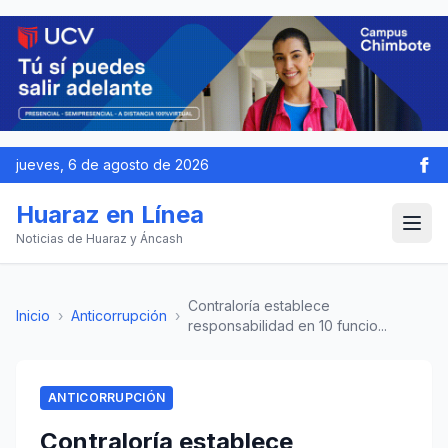
jueves, 6 de agosto de 2026
Huaraz en Línea
Noticias de Huaraz y Áncash
Contraloría establece
Inicio
›
Anticorrupción
›
responsabilidad en 10 funcio...
ANTICORRUPCIÓN
Contraloría establece