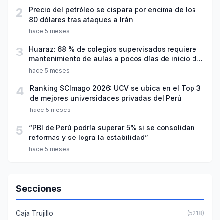
2
Precio del petróleo se dispara por encima de los
80 dólares tras ataques a Irán
hace 5 meses
3
Huaraz: 68 % de colegios supervisados requiere
mantenimiento de aulas a pocos días de inicio del
año escolar 2026
hace 5 meses
4
Ranking SCImago 2026: UCV se ubica en el Top 3
de mejores universidades privadas del Perú
hace 5 meses
5
“PBI de Perú podría superar 5% si se consolidan
reformas y se logra la estabilidad”
hace 5 meses
Secciones
Caja Trujillo
(5218)