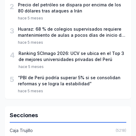
2
Precio del petróleo se dispara por encima de los
80 dólares tras ataques a Irán
hace 5 meses
3
Huaraz: 68 % de colegios supervisados requiere
mantenimiento de aulas a pocos días de inicio del
año escolar 2026
hace 5 meses
4
Ranking SCImago 2026: UCV se ubica en el Top 3
de mejores universidades privadas del Perú
hace 5 meses
5
“PBI de Perú podría superar 5% si se consolidan
reformas y se logra la estabilidad”
hace 5 meses
Secciones
Caja Trujillo
(5218)