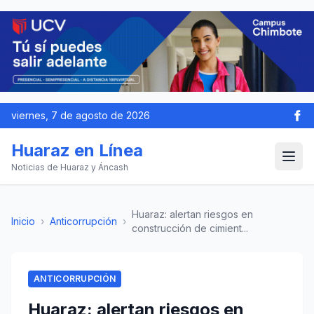
viernes, 7 de agosto de 2026
Huaraz en Línea
Noticias de Huaraz y Áncash
Huaraz: alertan riesgos en
Inicio
›
Anticorrupción
›
construcción de cimient...
ANTICORRUPCIÓN
Huaraz: alertan riesgos en