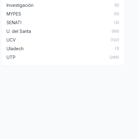
Investigación
(5)
MYPES
(0)
SENATI
(3)
U. del Santa
(66)
UCV
(132)
Uladech
(1)
UTP
(289)