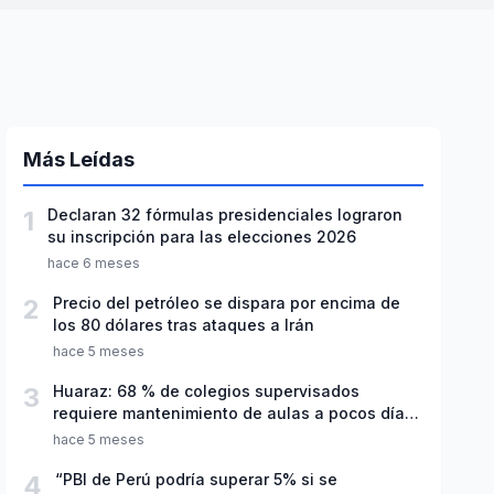
Más Leídas
1
Declaran 32 fórmulas presidenciales lograron
su inscripción para las elecciones 2026
hace 6 meses
2
Precio del petróleo se dispara por encima de
los 80 dólares tras ataques a Irán
hace 5 meses
3
Huaraz: 68 % de colegios supervisados
requiere mantenimiento de aulas a pocos días
de inicio del año escolar 2026
hace 5 meses
4
“PBI de Perú podría superar 5% si se