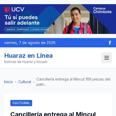
viernes, 7 de agosto de 2026
Huaraz en Línea
Noticias de Huaraz y Áncash
Cancillería entrega al Mincul 169 piezas del
Inicio
›
Cultural
›
patri...
CULTURAL
Cancillería entrega al Mincul