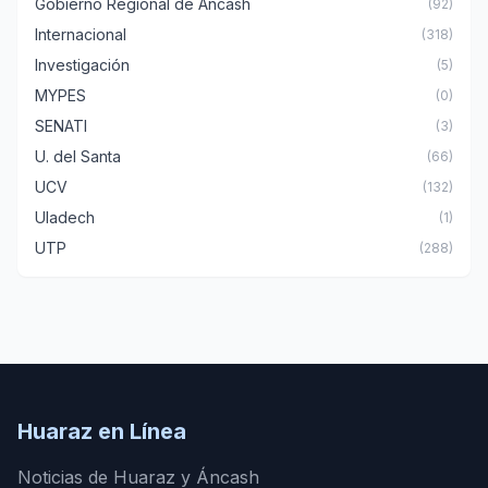
Gobierno Regional de Áncash
(92)
Internacional
(318)
Investigación
(5)
MYPES
(0)
SENATI
(3)
U. del Santa
(66)
UCV
(132)
Uladech
(1)
UTP
(288)
Huaraz en Línea
Noticias de Huaraz y Áncash