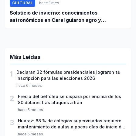
CULTURAL
hace 1 mes
Solsticio de invierno: conocimientos
astronómicos en Caral guiaron agro y
planificación
Más Leídas
1
Declaran 32 fórmulas presidenciales lograron su
inscripción para las elecciones 2026
hace 6 meses
2
Precio del petróleo se dispara por encima de los
80 dólares tras ataques a Irán
hace 5 meses
3
Huaraz: 68 % de colegios supervisados requiere
mantenimiento de aulas a pocos días de inicio del
año escolar 2026
hace 5 meses