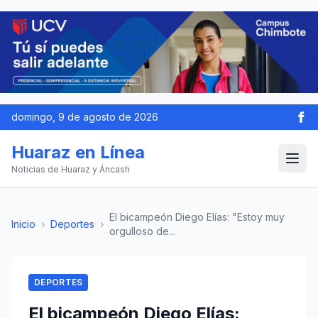
domingo, 9 de agosto de 2026
Huaraz en Línea
Noticias de Huaraz y Áncash
El bicampeón Diego Elías: "Estoy muy
Inicio
›
Deportes
›
orgulloso de...
DEPORTES
El bicampeón Diego Elías: