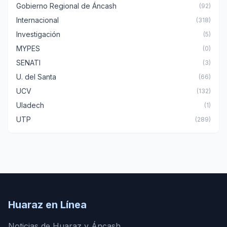
Gobierno Regional de Áncash
(92)
Internacional
(318)
Investigación
(5)
MYPES
(0)
SENATI
(3)
U. del Santa
(66)
UCV
(132)
Uladech
(1)
UTP
(289)
Huaraz en Línea
Noticias de Huaraz y Áncash