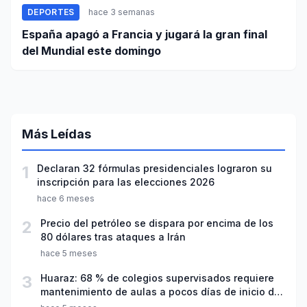
DEPORTES
hace 3 semanas
España apagó a Francia y jugará la gran final
del Mundial este domingo
Más Leídas
1
Declaran 32 fórmulas presidenciales lograron su
inscripción para las elecciones 2026
hace 6 meses
2
Precio del petróleo se dispara por encima de los
80 dólares tras ataques a Irán
hace 5 meses
3
Huaraz: 68 % de colegios supervisados requiere
mantenimiento de aulas a pocos días de inicio del
año escolar 2026