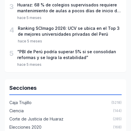
3
Huaraz: 68 % de colegios supervisados requiere
mantenimiento de aulas a pocos días de inicio del
año escolar 2026
hace 5 meses
4
Ranking SCImago 2026: UCV se ubica en el Top 3
de mejores universidades privadas del Perú
hace 5 meses
5
“PBI de Perú podría superar 5% si se consolidan
reformas y se logra la estabilidad”
hace 5 meses
Secciones
Caja Trujillo
(5218)
Ciencia
(144)
Corte de Justicia de Huaraz
(285)
Elecciones 2020
(168)