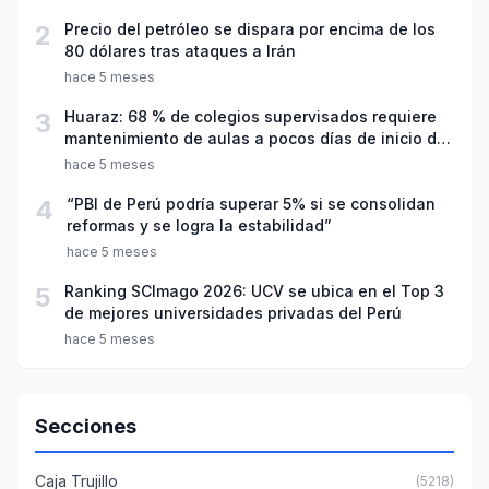
2
Precio del petróleo se dispara por encima de los
80 dólares tras ataques a Irán
hace 5 meses
3
Huaraz: 68 % de colegios supervisados requiere
mantenimiento de aulas a pocos días de inicio del
año escolar 2026
hace 5 meses
4
“PBI de Perú podría superar 5% si se consolidan
reformas y se logra la estabilidad”
hace 5 meses
5
Ranking SCImago 2026: UCV se ubica en el Top 3
de mejores universidades privadas del Perú
hace 5 meses
Secciones
Caja Trujillo
(5218)