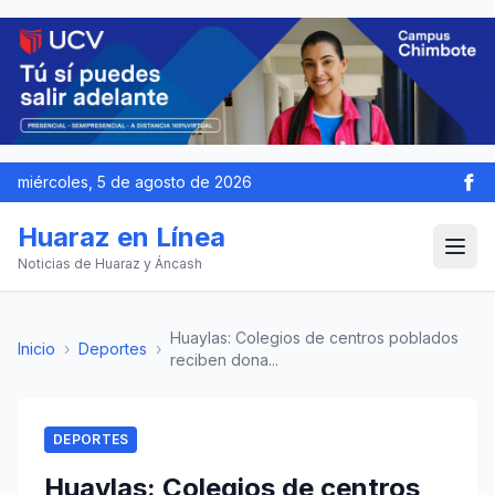
miércoles, 5 de agosto de 2026
Huaraz en Línea
Noticias de Huaraz y Áncash
Huaylas: Colegios de centros poblados
Inicio
›
Deportes
›
reciben dona...
DEPORTES
Huaylas: Colegios de centros