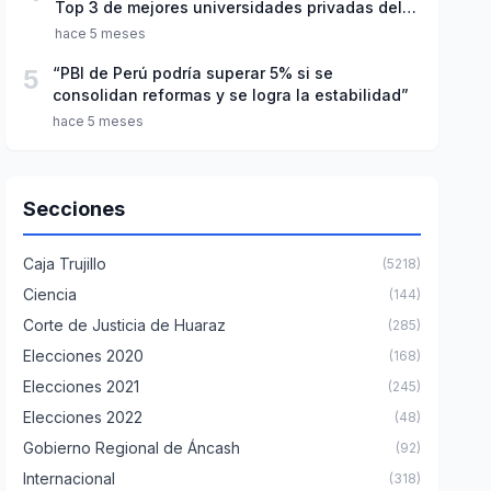
Top 3 de mejores universidades privadas del
Perú
hace 5 meses
5
“PBI de Perú podría superar 5% si se
consolidan reformas y se logra la estabilidad”
hace 5 meses
Secciones
Caja Trujillo
(5218)
Ciencia
(144)
Corte de Justicia de Huaraz
(285)
Elecciones 2020
(168)
Elecciones 2021
(245)
Elecciones 2022
(48)
Gobierno Regional de Áncash
(92)
Internacional
(318)