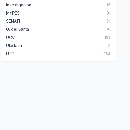
Investigación
(5)
MYPES
(0)
SENATI
(3)
U. del Santa
(66)
UCV
(132)
Uladech
(1)
UTP
(288)