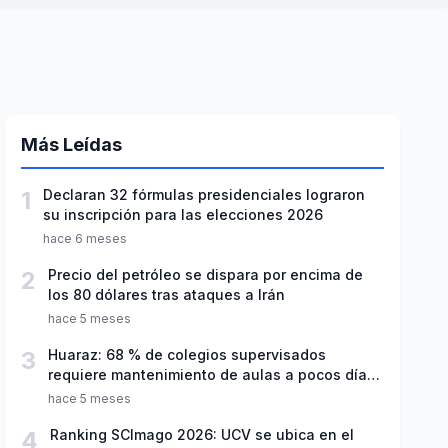
Más Leídas
1
Declaran 32 fórmulas presidenciales lograron
su inscripción para las elecciones 2026
hace 6 meses
2
Precio del petróleo se dispara por encima de
los 80 dólares tras ataques a Irán
hace 5 meses
3
Huaraz: 68 % de colegios supervisados
requiere mantenimiento de aulas a pocos días
de inicio del año escolar 2026
hace 5 meses
4
Ranking SCImago 2026: UCV se ubica en el