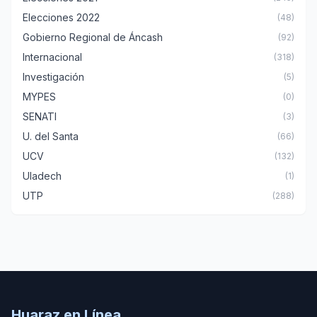
Elecciones 2022
(48)
Gobierno Regional de Áncash
(92)
Internacional
(318)
Investigación
(5)
MYPES
(0)
SENATI
(3)
U. del Santa
(66)
UCV
(132)
Uladech
(1)
UTP
(288)
Huaraz en Línea