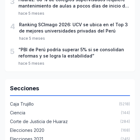
3
mantenimiento de aulas a pocos días de inicio del
año escolar 2026
hace 5 meses
4
Ranking SCImago 2026: UCV se ubica en el Top 3
de mejores universidades privadas del Perú
hace 5 meses
5
“PBI de Perú podría superar 5% si se consolidan
reformas y se logra la estabilidad”
hace 5 meses
Secciones
Caja Trujillo
(5218)
Ciencia
(144)
Corte de Justicia de Huaraz
(284)
Elecciones 2020
(168)
Elecciones 2021
(245)