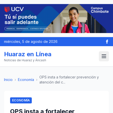
miércoles, 5 de agosto de 2026
Huaraz en Línea
Noticias de Huaraz y Áncash
OPS insta a fortalecer prevención y
Inicio
›
Economía
›
atención del c...
ECONOMÍA
OPS insta a fortalecer