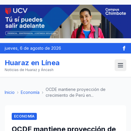
jueves, 6 de agosto de 2026
Huaraz en Línea
Noticias de Huaraz y Áncash
OCDE mantiene proyección de
Inicio
›
Economía
›
crecimiento de Perú en...
ECONOMÍA
OCDE mantiene proyección de