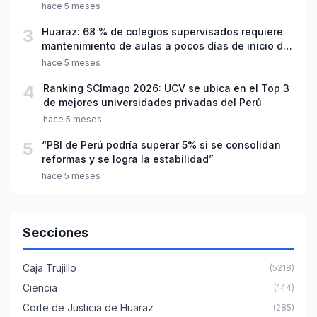
hace 5 meses
3
Huaraz: 68 % de colegios supervisados requiere
mantenimiento de aulas a pocos días de inicio del
año escolar 2026
hace 5 meses
4
Ranking SCImago 2026: UCV se ubica en el Top 3
de mejores universidades privadas del Perú
hace 5 meses
5
“PBI de Perú podría superar 5% si se consolidan
reformas y se logra la estabilidad”
hace 5 meses
Secciones
Caja Trujillo
(5218)
Ciencia
(144)
Corte de Justicia de Huaraz
(285)