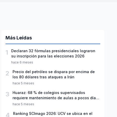
Más Leídas
1
Declaran 32 fórmulas presidenciales lograron
su inscripción para las elecciones 2026
hace 6 meses
2
Precio del petróleo se dispara por encima de
los 80 dólares tras ataques a Irán
hace 5 meses
3
Huaraz: 68 % de colegios supervisados
requiere mantenimiento de aulas a pocos días
de inicio del año escolar 2026
hace 5 meses
4
Ranking SCImago 2026: UCV se ubica en el