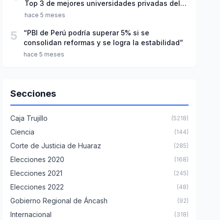
Top 3 de mejores universidades privadas del
Perú
hace 5 meses
5
“PBI de Perú podría superar 5% si se
consolidan reformas y se logra la estabilidad”
hace 5 meses
Secciones
Caja Trujillo
(5218)
Ciencia
(144)
Corte de Justicia de Huaraz
(285)
Elecciones 2020
(168)
Elecciones 2021
(245)
Elecciones 2022
(48)
Gobierno Regional de Áncash
(92)
Internacional
(318)