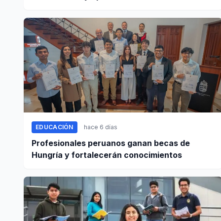
en Arequipa
EDUCACIÓN
hace 6 días
Profesionales peruanos ganan becas de
Hungría y fortalecerán conocimientos