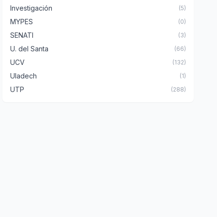
Investigación
(5)
MYPES
(0)
SENATI
(3)
U. del Santa
(66)
UCV
(132)
Uladech
(1)
UTP
(288)