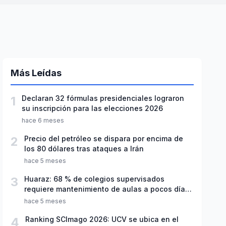
Más Leídas
1
Declaran 32 fórmulas presidenciales lograron
su inscripción para las elecciones 2026
hace 6 meses
2
Precio del petróleo se dispara por encima de
los 80 dólares tras ataques a Irán
hace 5 meses
3
Huaraz: 68 % de colegios supervisados
requiere mantenimiento de aulas a pocos días
de inicio del año escolar 2026
hace 5 meses
4
Ranking SCImago 2026: UCV se ubica en el