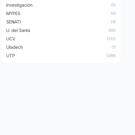
Investigación
(5)
MYPES
(0)
SENATI
(3)
U. del Santa
(66)
UCV
(132)
Uladech
(1)
UTP
(288)