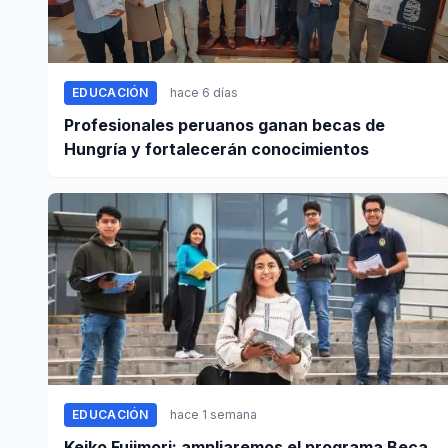
EDUCACIÓN
hace 6 días
Profesionales peruanos ganan becas de
Hungría y fortalecerán conocimientos
EDUCACIÓN
hace 1 semana
Keiko Fujimori: ampliaremos el programa Beca