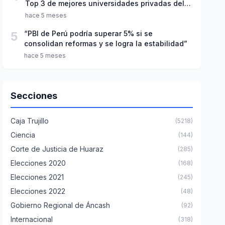
Top 3 de mejores universidades privadas del
Perú
hace 5 meses
5
“PBI de Perú podría superar 5% si se
consolidan reformas y se logra la estabilidad”
hace 5 meses
Secciones
Caja Trujillo
(5218)
Ciencia
(144)
Corte de Justicia de Huaraz
(285)
Elecciones 2020
(168)
Elecciones 2021
(245)
Elecciones 2022
(48)
Gobierno Regional de Áncash
(92)
Internacional
(318)