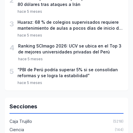
2
80 dólares tras ataques a Irán
hace 5 meses
3
Huaraz: 68 % de colegios supervisados requiere
mantenimiento de aulas a pocos días de inicio del
año escolar 2026
hace 5 meses
4
Ranking SCImago 2026: UCV se ubica en el Top 3
de mejores universidades privadas del Perú
hace 5 meses
5
“PBI de Perú podría superar 5% si se consolidan
reformas y se logra la estabilidad”
hace 5 meses
Secciones
Caja Trujillo
(5218)
Ciencia
(144)