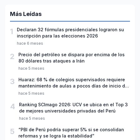
Más Leídas
1
Declaran 32 fórmulas presidenciales lograron su
inscripción para las elecciones 2026
hace 6 meses
2
Precio del petróleo se dispara por encima de los
80 dólares tras ataques a Irán
hace 5 meses
3
Huaraz: 68 % de colegios supervisados requiere
mantenimiento de aulas a pocos días de inicio del
año escolar 2026
hace 5 meses
4
Ranking SCImago 2026: UCV se ubica en el Top 3
de mejores universidades privadas del Perú
hace 5 meses
5
“PBI de Perú podría superar 5% si se consolidan
reformas y se logra la estabilidad”