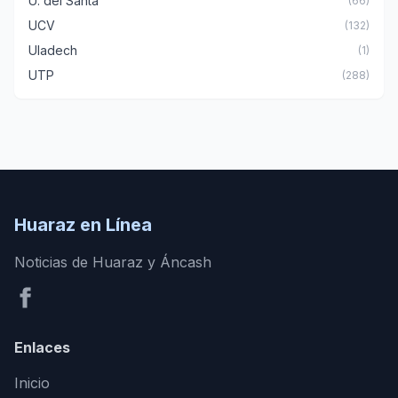
U. del Santa
(66)
UCV
(132)
Uladech
(1)
UTP
(288)
Huaraz en Línea
Noticias de Huaraz y Áncash
Enlaces
Inicio