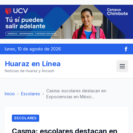
lunes, 10 de agosto de 2026
Huaraz en Línea
Noticias de Huaraz y Áncash
Casma: escolares destacan en
Inicio
›
Escolares
›
Expociencias en Méxic...
ESCOLARES
Casma: escolares destacan en