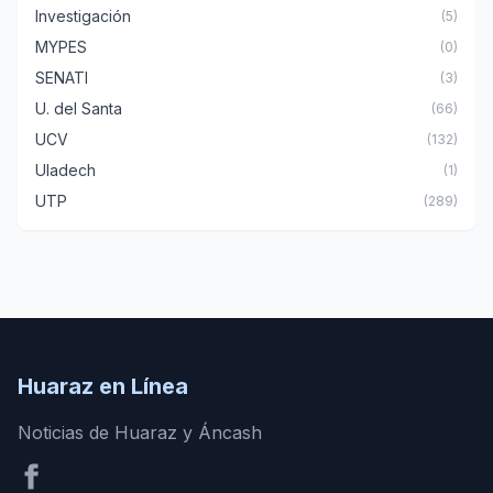
Investigación
(5)
MYPES
(0)
SENATI
(3)
U. del Santa
(66)
UCV
(132)
Uladech
(1)
UTP
(289)
Huaraz en Línea
Noticias de Huaraz y Áncash