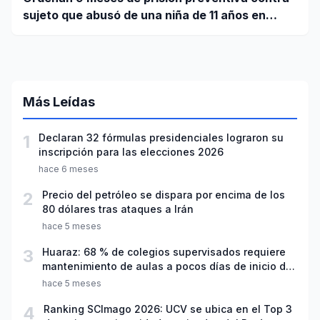
sujeto que abusó de una niña de 11 años en
Casma
Más Leídas
1
Declaran 32 fórmulas presidenciales lograron su
inscripción para las elecciones 2026
hace 6 meses
2
Precio del petróleo se dispara por encima de los
80 dólares tras ataques a Irán
hace 5 meses
3
Huaraz: 68 % de colegios supervisados requiere
mantenimiento de aulas a pocos días de inicio del
año escolar 2026
hace 5 meses
4
Ranking SCImago 2026: UCV se ubica en el Top 3