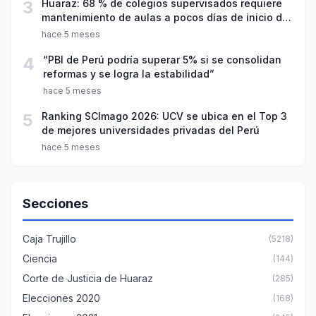
3
Huaraz: 68 % de colegios supervisados requiere
mantenimiento de aulas a pocos días de inicio del
año escolar 2026
hace 5 meses
4
“PBI de Perú podría superar 5% si se consolidan
reformas y se logra la estabilidad”
hace 5 meses
5
Ranking SCImago 2026: UCV se ubica en el Top 3
de mejores universidades privadas del Perú
hace 5 meses
Secciones
Caja Trujillo
(5218)
Ciencia
(144)
Corte de Justicia de Huaraz
(285)
Elecciones 2020
(168)