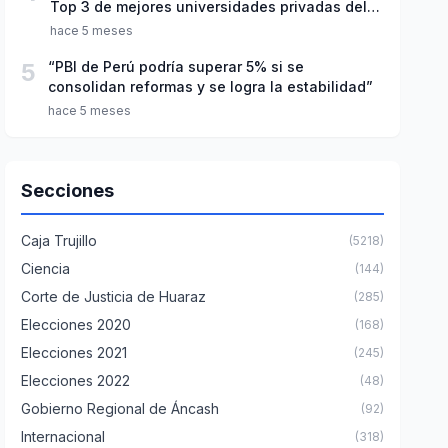
Top 3 de mejores universidades privadas del
Perú
hace 5 meses
5
“PBI de Perú podría superar 5% si se
consolidan reformas y se logra la estabilidad”
hace 5 meses
Secciones
Caja Trujillo
(5218)
Ciencia
(144)
Corte de Justicia de Huaraz
(285)
Elecciones 2020
(168)
Elecciones 2021
(245)
Elecciones 2022
(48)
Gobierno Regional de Áncash
(92)
Internacional
(318)