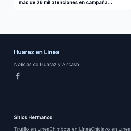
más de 26 mil atenciones en campaña
nacional contra la violencia familiar
Huaraz en Línea
Noticias de Huaraz y Áncash
Sitios Hermanos
Trujillo en Línea
Chimbote en Línea
Chiclayo en Línea