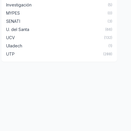
Investigación
(5)
MYPES
(0)
SENATI
(3)
U. del Santa
(66)
UCV
(132)
Uladech
(1)
UTP
(288)