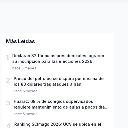
Más Leídas
1
Declaran 32 fórmulas presidenciales lograron
su inscripción para las elecciones 2026
hace 6 meses
2
Precio del petróleo se dispara por encima de
los 80 dólares tras ataques a Irán
hace 5 meses
3
Huaraz: 68 % de colegios supervisados
requiere mantenimiento de aulas a pocos días
de inicio del año escolar 2026
hace 5 meses
4
Ranking SCImago 2026: UCV se ubica en el