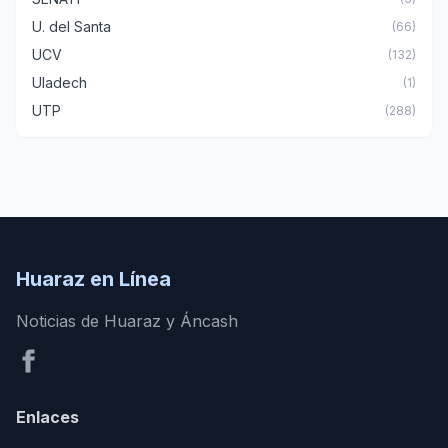
U. del Santa
(66)
UCV
(132)
Uladech
(1)
UTP
(288)
Huaraz en Línea
Noticias de Huaraz y Áncash
Enlaces