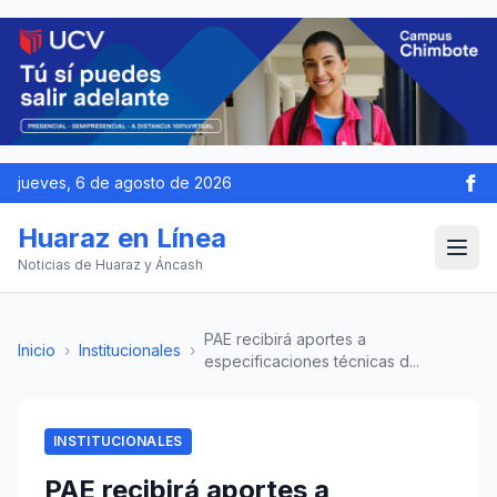
jueves, 6 de agosto de 2026
Huaraz en Línea
Noticias de Huaraz y Áncash
PAE recibirá aportes a
Inicio
›
Institucionales
›
especificaciones técnicas d...
INSTITUCIONALES
PAE recibirá aportes a