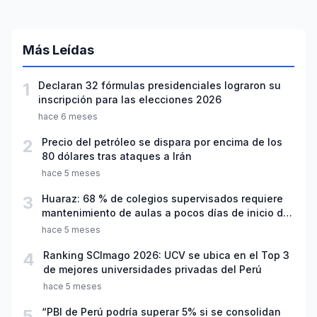
Más Leídas
1
Declaran 32 fórmulas presidenciales lograron su
inscripción para las elecciones 2026
hace 6 meses
2
Precio del petróleo se dispara por encima de los
80 dólares tras ataques a Irán
hace 5 meses
3
Huaraz: 68 % de colegios supervisados requiere
mantenimiento de aulas a pocos días de inicio del
año escolar 2026
hace 5 meses
4
Ranking SCImago 2026: UCV se ubica en el Top 3
de mejores universidades privadas del Perú
hace 5 meses
5
“PBI de Perú podría superar 5% si se consolidan