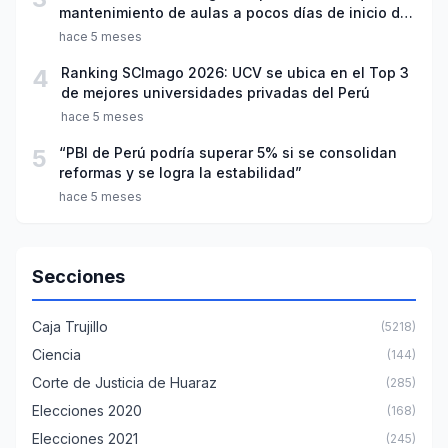
mantenimiento de aulas a pocos días de inicio del
año escolar 2026
hace 5 meses
4
Ranking SCImago 2026: UCV se ubica en el Top 3
de mejores universidades privadas del Perú
hace 5 meses
5
“PBI de Perú podría superar 5% si se consolidan
reformas y se logra la estabilidad”
hace 5 meses
Secciones
Caja Trujillo
(5218)
Ciencia
(144)
Corte de Justicia de Huaraz
(285)
Elecciones 2020
(168)
Elecciones 2021
(245)