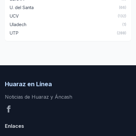
U. del Santa
(66)
UCV
(132)
Uladech
(1)
UTP
(288)
Huaraz en Línea
Noticias de Huaraz y Áncash
Enlaces