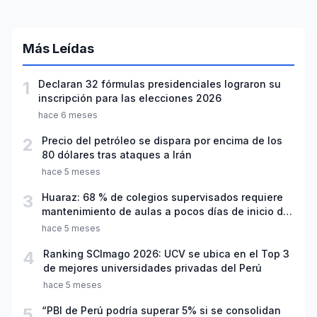
Más Leídas
1
Declaran 32 fórmulas presidenciales lograron su
inscripción para las elecciones 2026
hace 6 meses
2
Precio del petróleo se dispara por encima de los
80 dólares tras ataques a Irán
hace 5 meses
3
Huaraz: 68 % de colegios supervisados requiere
mantenimiento de aulas a pocos días de inicio del
año escolar 2026
hace 5 meses
4
Ranking SCImago 2026: UCV se ubica en el Top 3
de mejores universidades privadas del Perú
hace 5 meses
5
“PBI de Perú podría superar 5% si se consolidan