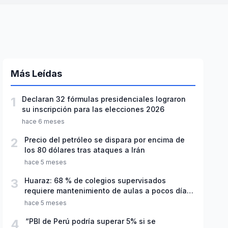
Más Leídas
1
Declaran 32 fórmulas presidenciales lograron
su inscripción para las elecciones 2026
hace 6 meses
2
Precio del petróleo se dispara por encima de
los 80 dólares tras ataques a Irán
hace 5 meses
3
Huaraz: 68 % de colegios supervisados
requiere mantenimiento de aulas a pocos días
de inicio del año escolar 2026
hace 5 meses
4
“PBI de Perú podría superar 5% si se