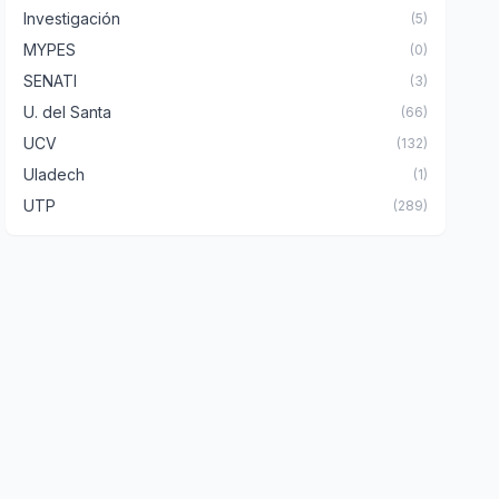
Investigación
(5)
MYPES
(0)
SENATI
(3)
U. del Santa
(66)
UCV
(132)
Uladech
(1)
UTP
(289)