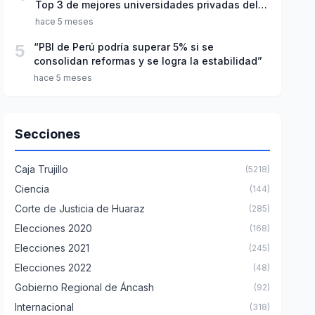
Top 3 de mejores universidades privadas del
Perú
hace 5 meses
5
“PBI de Perú podría superar 5% si se
consolidan reformas y se logra la estabilidad”
hace 5 meses
Secciones
Caja Trujillo
(5218)
Ciencia
(144)
Corte de Justicia de Huaraz
(285)
Elecciones 2020
(168)
Elecciones 2021
(245)
Elecciones 2022
(48)
Gobierno Regional de Áncash
(92)
Internacional
(318)