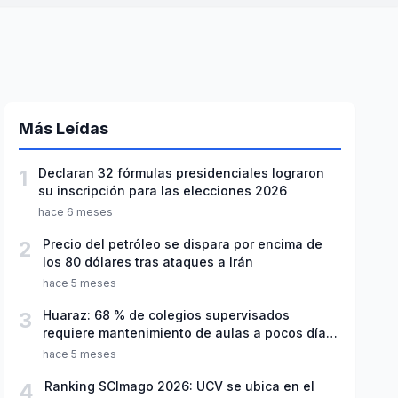
Más Leídas
1
Declaran 32 fórmulas presidenciales lograron
su inscripción para las elecciones 2026
hace 6 meses
2
Precio del petróleo se dispara por encima de
los 80 dólares tras ataques a Irán
hace 5 meses
3
Huaraz: 68 % de colegios supervisados
requiere mantenimiento de aulas a pocos días
de inicio del año escolar 2026
hace 5 meses
4
Ranking SCImago 2026: UCV se ubica en el