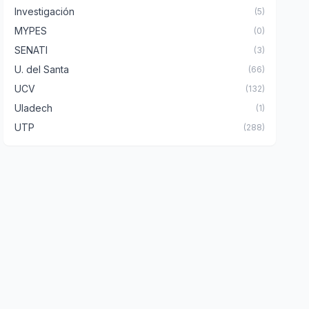
Investigación
(5)
MYPES
(0)
SENATI
(3)
U. del Santa
(66)
UCV
(132)
Uladech
(1)
UTP
(288)