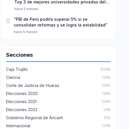
Top 3 de mejores universidades privadas del
Perú
hace 5 meses
5
“PBI de Perú podría superar 5% si se
consolidan reformas y se logra la estabilidad”
hace 5 meses
Secciones
Caja Trujillo
(5218)
Ciencia
(144)
Corte de Justicia de Huaraz
(285)
Elecciones 2020
(168)
Elecciones 2021
(245)
Elecciones 2022
(48)
Gobierno Regional de Áncash
(92)
Internacional
(318)