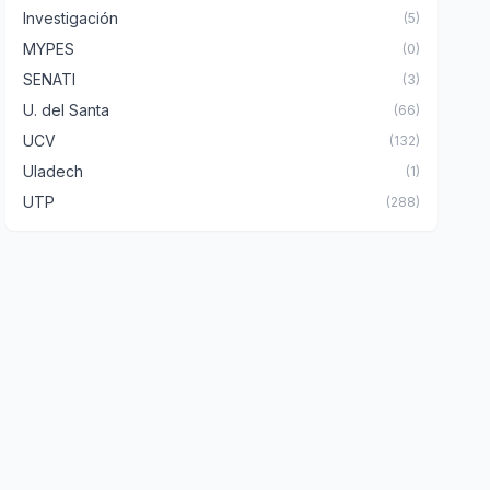
Investigación
(5)
MYPES
(0)
SENATI
(3)
U. del Santa
(66)
UCV
(132)
Uladech
(1)
UTP
(288)