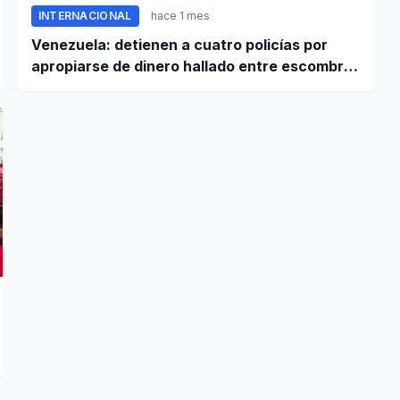
INTERNACIONAL
hace 1 mes
Venezuela: detienen a cuatro policías por
apropiarse de dinero hallado entre escombros
de viviendas colapsadas en La Guaira