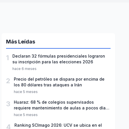
Más Leídas
1
Declaran 32 fórmulas presidenciales lograron
su inscripción para las elecciones 2026
hace 6 meses
2
Precio del petróleo se dispara por encima de
los 80 dólares tras ataques a Irán
hace 5 meses
3
Huaraz: 68 % de colegios supervisados
requiere mantenimiento de aulas a pocos días
de inicio del año escolar 2026
hace 5 meses
4
Ranking SCImago 2026: UCV se ubica en el