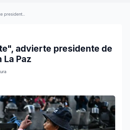
e president...
ite", advierte presidente de
n La Paz
tura