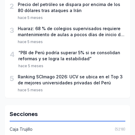
2
Precio del petróleo se dispara por encima de los
80 dólares tras ataques a Irán
hace 5 meses
3
Huaraz: 68 % de colegios supervisados requiere
mantenimiento de aulas a pocos días de inicio del
año escolar 2026
hace 5 meses
4
“PBI de Perú podría superar 5% si se consolidan
reformas y se logra la estabilidad”
hace 5 meses
5
Ranking SCImago 2026: UCV se ubica en el Top 3
de mejores universidades privadas del Perú
hace 5 meses
Secciones
Caja Trujillo
(5218)