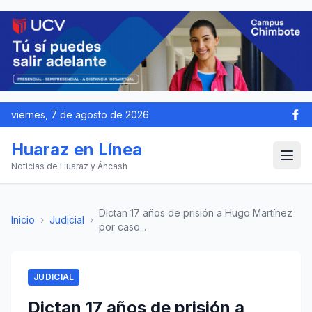
viernes, 7 de agosto de 2026
Huaraz en Línea
Noticias de Huaraz y Áncash
Dictan 17 años de prisión a Hugo Martínez
Inicio
›
Judicial
›
por caso...
JUDICIAL
Dictan 17 años de prisión a