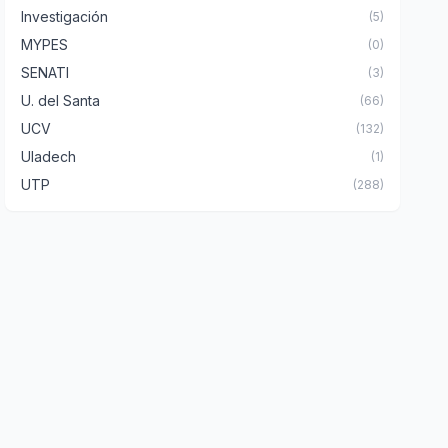
Investigación
(5)
MYPES
(0)
SENATI
(3)
U. del Santa
(66)
UCV
(132)
Uladech
(1)
UTP
(288)