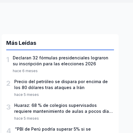
Más Leídas
1
Declaran 32 fórmulas presidenciales lograron
su inscripción para las elecciones 2026
hace 6 meses
2
Precio del petróleo se dispara por encima de
los 80 dólares tras ataques a Irán
hace 5 meses
3
Huaraz: 68 % de colegios supervisados
requiere mantenimiento de aulas a pocos días
de inicio del año escolar 2026
hace 5 meses
4
“PBI de Perú podría superar 5% si se