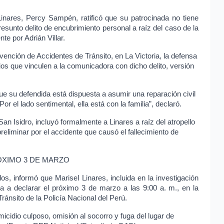
Linares
, Percy Sampén, ratificó que su patrocinada no tiene
resunto delito de encubrimiento personal a raíz del caso de la
nte por Adrián Villar.
evención de Accidentes de Tránsito, en La Victoria, la defensa
ios que vinculen a la comunicadora con dicho delito, versión
e su defendida está dispuesta a asumir una reparación civil
or el lado sentimental, ella está con la familia”, declaró.
San Isidro, incluyó formalmente a Linares a raíz del atropello
preliminar por el accidente que causó el fallecimiento de
ÓXIMO 3 DE MARZO
dos, informó que
Marisel Linares
, incluida en la investigación
tada a declarar el próximo 3 de marzo a las 9:00 a. m., en la
ránsito de la Policía Nacional del Perú.
micidio culposo, omisión al socorro y fuga del lugar de