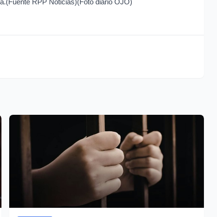
uana.(Fuente RPP Noticias)(Foto diario OJO)