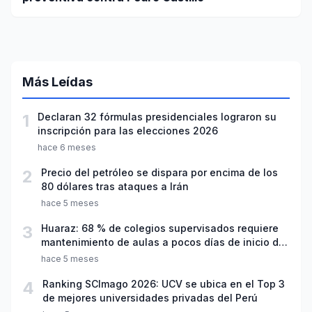
Más Leídas
1
Declaran 32 fórmulas presidenciales lograron su
inscripción para las elecciones 2026
hace 6 meses
2
Precio del petróleo se dispara por encima de los
80 dólares tras ataques a Irán
hace 5 meses
3
Huaraz: 68 % de colegios supervisados requiere
mantenimiento de aulas a pocos días de inicio del
año escolar 2026
hace 5 meses
4
Ranking SCImago 2026: UCV se ubica en el Top 3
de mejores universidades privadas del Perú