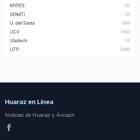
MYPES
(0)
SENATI
(3)
U. del Santa
(66)
UCV
(132)
Uladech
(1)
UTP
(288)
Huaraz en Línea
Noticias de Huaraz y Áncash