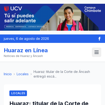
jueves, 6 de agosto de 2026
Huaraz en Línea
Noticias de Huaraz y Áncash
Huaraz: titular de la Corte de Áncash
Inicio
›
Locales
›
entregó escá...
LOCALES
Huaraz: titular de la Corte de