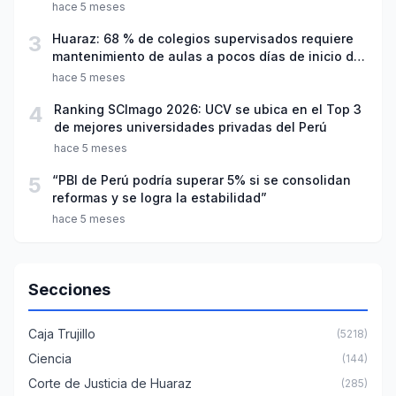
hace 5 meses
3
Huaraz: 68 % de colegios supervisados requiere
mantenimiento de aulas a pocos días de inicio del
año escolar 2026
hace 5 meses
4
Ranking SCImago 2026: UCV se ubica en el Top 3
de mejores universidades privadas del Perú
hace 5 meses
5
“PBI de Perú podría superar 5% si se consolidan
reformas y se logra la estabilidad”
hace 5 meses
Secciones
Caja Trujillo
(5218)
Ciencia
(144)
Corte de Justicia de Huaraz
(285)