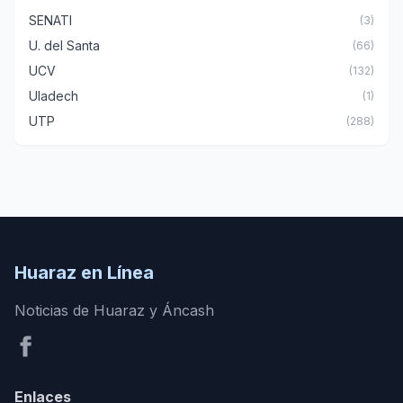
SENATI
(3)
U. del Santa
(66)
UCV
(132)
Uladech
(1)
UTP
(288)
Huaraz en Línea
Noticias de Huaraz y Áncash
Enlaces