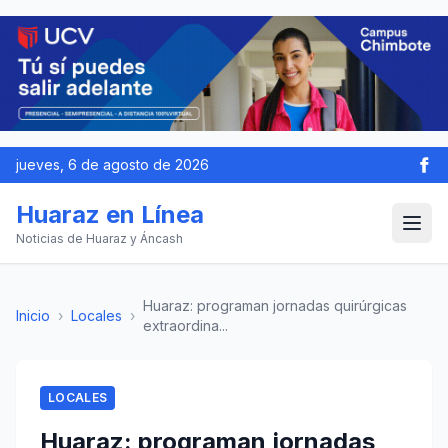
jueves, 6 de agosto de 2026
Huaraz en Línea
Noticias de Huaraz y Áncash
Huaraz: programan jornadas quirúrgicas
Inicio
›
Locales
›
extraordina...
LOCALES
Huaraz: programan jornadas