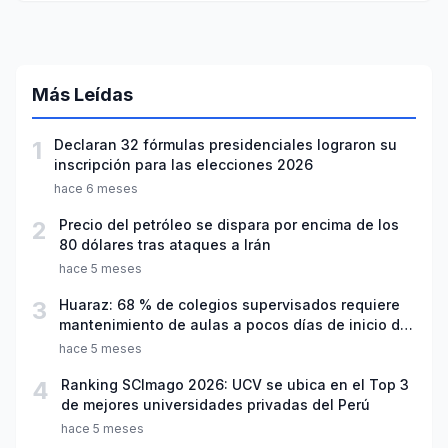
Más Leídas
1
Declaran 32 fórmulas presidenciales lograron su
inscripción para las elecciones 2026
hace 6 meses
2
Precio del petróleo se dispara por encima de los
80 dólares tras ataques a Irán
hace 5 meses
3
Huaraz: 68 % de colegios supervisados requiere
mantenimiento de aulas a pocos días de inicio del
año escolar 2026
hace 5 meses
4
Ranking SCImago 2026: UCV se ubica en el Top 3
de mejores universidades privadas del Perú
hace 5 meses