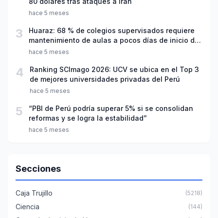
80 dólares tras ataques a Irán
hace 5 meses
3
Huaraz: 68 % de colegios supervisados requiere
mantenimiento de aulas a pocos días de inicio del
año escolar 2026
hace 5 meses
4
Ranking SCImago 2026: UCV se ubica en el Top 3
de mejores universidades privadas del Perú
hace 5 meses
5
“PBI de Perú podría superar 5% si se consolidan
reformas y se logra la estabilidad”
hace 5 meses
Secciones
Caja Trujillo
(5218)
Ciencia
(144)