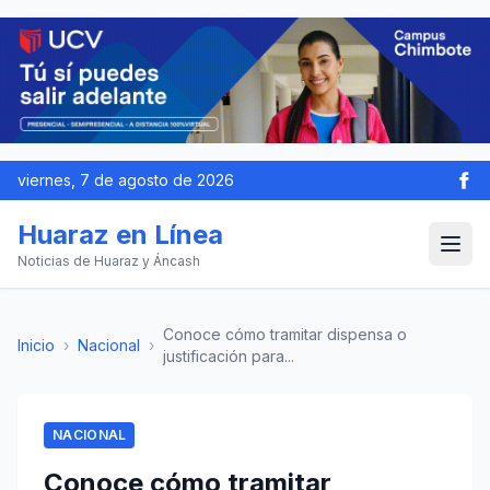
viernes, 7 de agosto de 2026
Huaraz en Línea
Noticias de Huaraz y Áncash
Conoce cómo tramitar dispensa o
Inicio
›
Nacional
›
justificación para...
NACIONAL
Conoce cómo tramitar