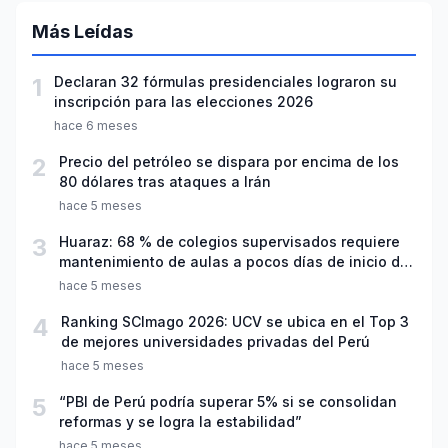
Más Leídas
1
Declaran 32 fórmulas presidenciales lograron su
inscripción para las elecciones 2026
hace 6 meses
2
Precio del petróleo se dispara por encima de los
80 dólares tras ataques a Irán
hace 5 meses
3
Huaraz: 68 % de colegios supervisados requiere
mantenimiento de aulas a pocos días de inicio del
año escolar 2026
hace 5 meses
4
Ranking SCImago 2026: UCV se ubica en el Top 3
de mejores universidades privadas del Perú
hace 5 meses
5
“PBI de Perú podría superar 5% si se consolidan
reformas y se logra la estabilidad”
hace 5 meses