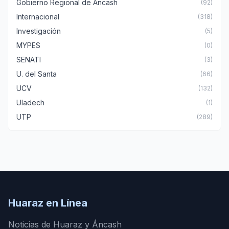
Gobierno Regional de Áncash
(92)
Internacional
(318)
Investigación
(5)
MYPES
(0)
SENATI
(3)
U. del Santa
(66)
UCV
(132)
Uladech
(1)
UTP
(289)
Huaraz en Línea
Noticias de Huaraz y Áncash