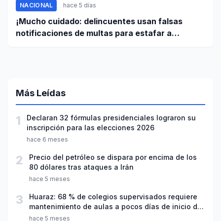
NACIONAL
hace 5 días
¡Mucho cuidado: delincuentes usan falsas
notificaciones de multas para estafar a
conductores!
Más Leídas
1
Declaran 32 fórmulas presidenciales lograron su
inscripción para las elecciones 2026
hace 6 meses
2
Precio del petróleo se dispara por encima de los
80 dólares tras ataques a Irán
hace 5 meses
3
Huaraz: 68 % de colegios supervisados requiere
mantenimiento de aulas a pocos días de inicio del
año escolar 2026
hace 5 meses