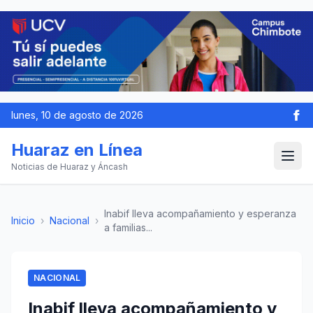
lunes, 10 de agosto de 2026
Huaraz en Línea
Noticias de Huaraz y Áncash
Inabif lleva acompañamiento y esperanza
Inicio
›
Nacional
›
a familias...
NACIONAL
Inabif lleva acompañamiento y