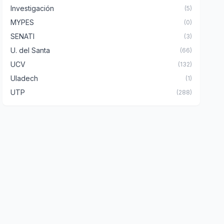
Investigación
(5)
MYPES
(0)
SENATI
(3)
U. del Santa
(66)
UCV
(132)
Uladech
(1)
UTP
(288)