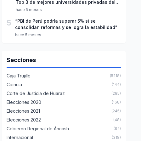
Top 3 de mejores universidades privadas del
Perú
hace 5 meses
5
“PBI de Perú podría superar 5% si se
consolidan reformas y se logra la estabilidad”
hace 5 meses
Secciones
Caja Trujillo
(5218)
Ciencia
(144)
Corte de Justicia de Huaraz
(285)
Elecciones 2020
(168)
Elecciones 2021
(245)
Elecciones 2022
(48)
Gobierno Regional de Áncash
(92)
Internacional
(318)