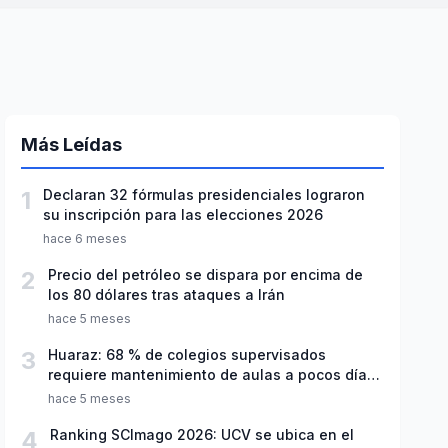
Más Leídas
1
Declaran 32 fórmulas presidenciales lograron
su inscripción para las elecciones 2026
hace 6 meses
2
Precio del petróleo se dispara por encima de
los 80 dólares tras ataques a Irán
hace 5 meses
3
Huaraz: 68 % de colegios supervisados
requiere mantenimiento de aulas a pocos días
de inicio del año escolar 2026
hace 5 meses
4
Ranking SCImago 2026: UCV se ubica en el