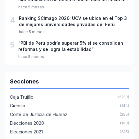
año escolar 2026
hace 5 meses
4
Ranking SCImago 2026: UCV se ubica en el Top 3
de mejores universidades privadas del Perú
hace 5 meses
5
“PBI de Perú podría superar 5% si se consolidan
reformas y se logra la estabilidad”
hace 5 meses
Secciones
Caja Trujillo
(5218)
Ciencia
(144)
Corte de Justicia de Huaraz
(285)
Elecciones 2020
(168)
Elecciones 2021
(245)