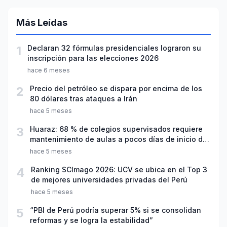
Más Leídas
1
Declaran 32 fórmulas presidenciales lograron su
inscripción para las elecciones 2026
hace 6 meses
2
Precio del petróleo se dispara por encima de los
80 dólares tras ataques a Irán
hace 5 meses
3
Huaraz: 68 % de colegios supervisados requiere
mantenimiento de aulas a pocos días de inicio del
año escolar 2026
hace 5 meses
4
Ranking SCImago 2026: UCV se ubica en el Top 3
de mejores universidades privadas del Perú
hace 5 meses
5
“PBI de Perú podría superar 5% si se consolidan
reformas y se logra la estabilidad”