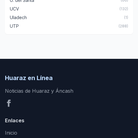
U. del Santa
(66)
UCV
(132)
Uladech
(1)
UTP
(288)
Huaraz en Línea
Noticias de Huaraz y Áncash
Enlaces
Inicio