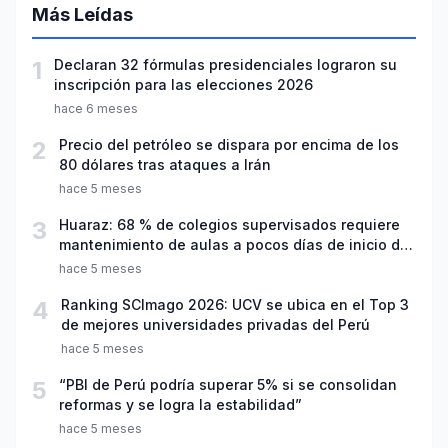
Más Leídas
1
Declaran 32 fórmulas presidenciales lograron su
inscripción para las elecciones 2026
hace 6 meses
2
Precio del petróleo se dispara por encima de los
80 dólares tras ataques a Irán
hace 5 meses
3
Huaraz: 68 % de colegios supervisados requiere
mantenimiento de aulas a pocos días de inicio del
año escolar 2026
hace 5 meses
4
Ranking SCImago 2026: UCV se ubica en el Top 3
de mejores universidades privadas del Perú
hace 5 meses
5
“PBI de Perú podría superar 5% si se consolidan
reformas y se logra la estabilidad”
hace 5 meses