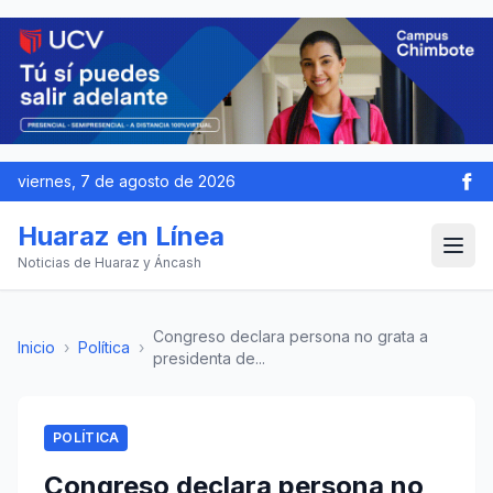
viernes, 7 de agosto de 2026
Huaraz en Línea
Noticias de Huaraz y Áncash
Congreso declara persona no grata a
Inicio
›
Política
›
presidenta de...
POLÍTICA
Congreso declara persona no