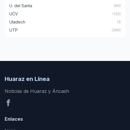
U. del Santa
(66)
UCV
(132)
Uladech
(1)
UTP
(289)
Huaraz en Línea
Noticias de Huaraz y Áncash
Enlaces