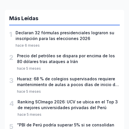
Más Leídas
1
Declaran 32 fórmulas presidenciales lograron su
inscripción para las elecciones 2026
hace 6 meses
2
Precio del petróleo se dispara por encima de los
80 dólares tras ataques a Irán
hace 5 meses
3
Huaraz: 68 % de colegios supervisados requiere
mantenimiento de aulas a pocos días de inicio del
año escolar 2026
hace 5 meses
4
Ranking SCImago 2026: UCV se ubica en el Top 3
de mejores universidades privadas del Perú
hace 5 meses
5
“PBI de Perú podría superar 5% si se consolidan