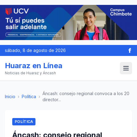
sábado, 8 de agosto de 2026
Huaraz en Línea
Noticias de Huaraz y Áncash
Áncash: consejo regional convoca a los 20
Inicio
›
Política
›
director...
POLÍTICA
Áncash: consejo regional